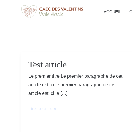
Aller
ACCUEIL
C
au
contenu
Test article
Test
article
Le premier titre Le premier paragraphe de cet
article est ici. e premier paragraphe de cet
article est ici. e […]
Lire la suite »