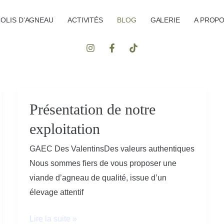
OLIS D’AGNEAU
ACTIVITÉS
BLOG
GALERIE
A PROP
Présentation de notre
Présentation
de
exploitation
notre
GAEC Des ValentinsDes valeurs authentiques
exploitation
Nous sommes fiers de vous proposer une
viande d’agneau de qualité, issue d’un
élevage attentif
Lire la suite »